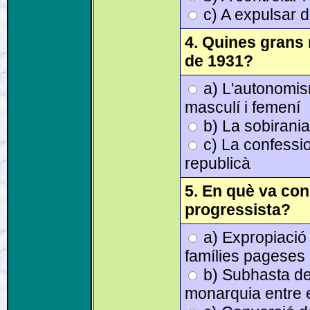
c) A expulsar d
4. Quines grans 
de 1931?
a) L'autonomisme
masculí i femení
b) La sobirania 
c) La confession
republicà
5. En què va con
progressista?
a) Expropiació d
famílies pageses
b) Subhasta de 
monarquia entre e