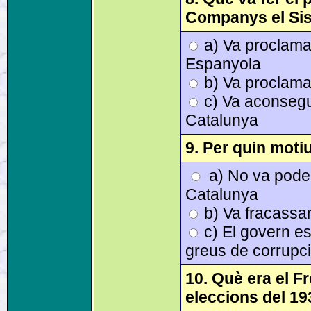
Companys el Sis
a) Va proclamar
Espanyola
b) Va proclama
c) Va aconsegui
Catalunya
9. Per quin moti
a) No va poder 
Catalunya
b) Va fracassa
c) El govern est
greus de corrupc
10. Què era el F
eleccions del 1