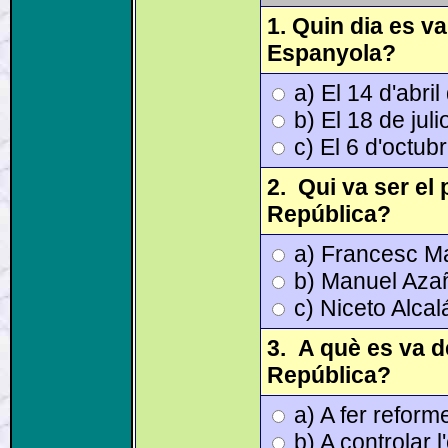
1.
Quin dia es v
Espanyola?
a) El 14 d'abri
b) El 18 de jul
c) El 6 d'octub
2. Qui va ser el
República?
a) Francesc M
b) Manuel Aza
c) Niceto Alca
3.
A què es va d
República?
a) A fer refor
b) A controlar l