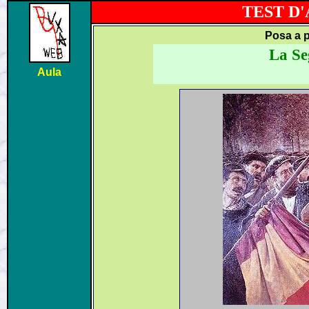
TEST D
Posa a p
La Se
Aula