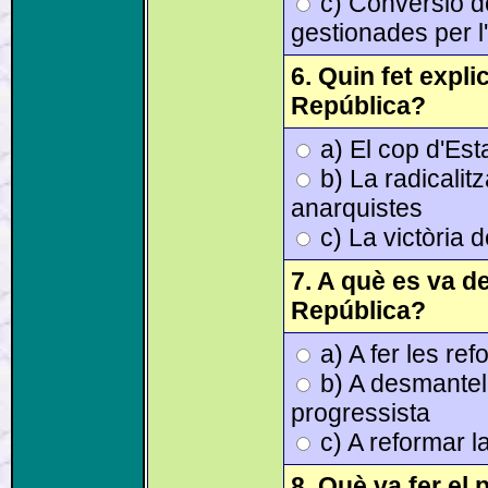
c) Conversió de
gestionades per l
6. Quin fet expli
República?
a) El cop d'Est
b) La radicalit
anarquistes
c) La victòria 
7. A què es va d
República?
a) A fer les re
b) A desmantell
progressista
c) A reformar l
8. Què va fer el 