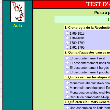
TEST D
Posa a p
L
Aula
1. Cronologia de la Revoluci
1789-1815
1789-1804
1789-1799
1791-1799
2. Quina d'aquestes causes no
El descontentament reial
El descontentament nobiliari
El descontentament burgès
El descontentament popular
3.
Quines van ser les etapes d
Monarquia absolutista-Monar
Monarquia constitucional-R
Monarquia constitucional-R
República democràtica-Repúb
4. Què eren els Estats Genera
Una assemblea de l'aristocr