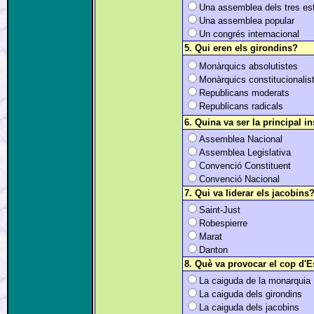
Una assemblea dels tres es
Una assemblea popular
Un congrés internacional
5. Qui eren els girondins
?
Monàrquics absolutistes
Monàrquics constitucionalis
Republicans moderats
Republicans radicals
6. Quina va ser la principal i
Assemblea Nacional
Assemblea Legislativa
Convenció Constituent
Convenció Nacional
7. Qui va liderar els jacobins
Saint-Just
Robespierre
Marat
Danton
8.
Què va provocar el cop d'E
La caiguda de la monarquia
La caiguda dels girondins
La caiguda dels jacobins