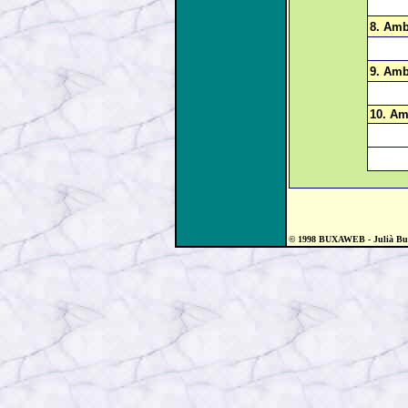
8. Amb
9. Amb
10. Am
© 1998 BUXAWEB - Julià Bux