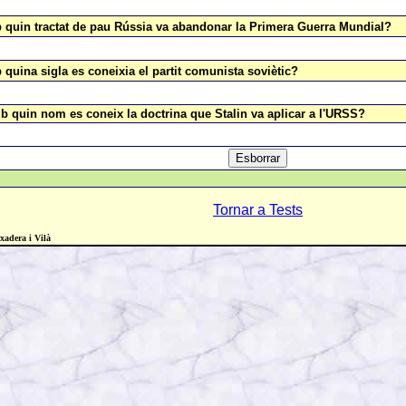
 quin tractat de pau Rússia va abandonar la Primera Guerra Mundial?
 quina sigla es coneixia el partit comunista soviètic?
b quin nom es coneix la doctrina que Stalin va aplicar a l'URSS?
Tornar a Tests
adera i Vilà