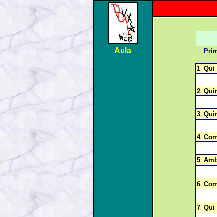
Aula
Prim
1. Qui
2. Qui
3. Qui
4. Com
5. Amb
6. Com
7. Qui