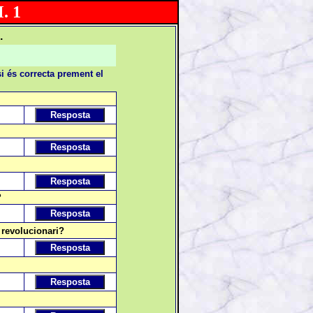
. 1
.
i és correcta prement el
?
 revolucionari?