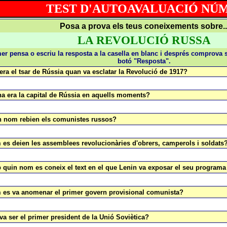
TEST D'AUTOAVALUACIÓ NÚM
Posa a prova els teus coneixements sobre..
LA REVOLUCIÓ RUSSA
er pensa o escriu la resposta a la casella en blanc i després comprova s
botó "Resposta".
 era el tsar de Rússia quan va esclatar la Revolució de 1917?
na era la capital de Rússia en aquells moments?
n nom rebien els comunistes russos?
 es deien les assemblees revolucionàries d'obrers, camperols i soldats
 quin nom es coneix el text en el que Lenin va exposar el seu programa
 es va anomenar el primer govern provisional comunista?
 va ser el primer president de la Unió Soviètica?